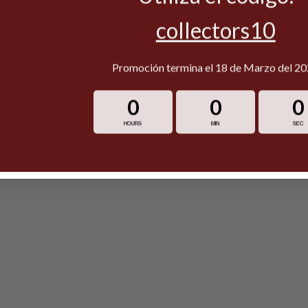
collectors10
Promoción termina el 18 de Marzo del 2
0
0
0
HOURS
MIN
SEC