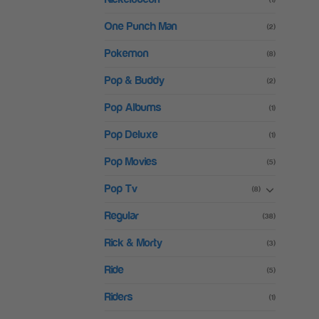
One Punch Man
(2)
Pokemon
(8)
Pop & Buddy
(2)
Pop Albums
(1)
Pop Deluxe
(1)
Pop Movies
(5)
Pop Tv
(8)
Regular
(38)
Rick & Morty
(3)
Ride
(5)
Riders
(1)