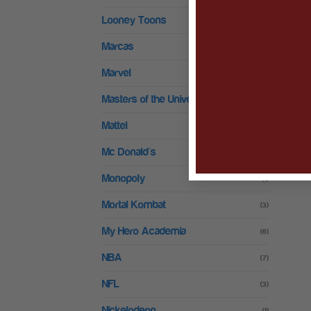
Looney Toons
(6)
Marcas
(1)
Marvel
(78)
Masters of the Universe
(15)
Mattel
(3)
Mc Donald's
(12)
Monopoly
(1)
Mortal Kombat
(3)
My Hero Academia
(6)
NBA
(7)
NFL
(3)
Nickelodeon
(1)