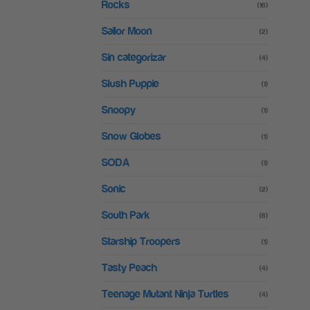
Rocks
(16)
Sailor Moon
(2)
Sin categorizar
(4)
Slush Puppie
(1)
Snoopy
(1)
Snow Globes
(1)
SODA
(1)
Sonic
(2)
South Park
(6)
Starship Troopers
(1)
Tasty Peach
(4)
Teenage Mutant Ninja Turtles
(4)