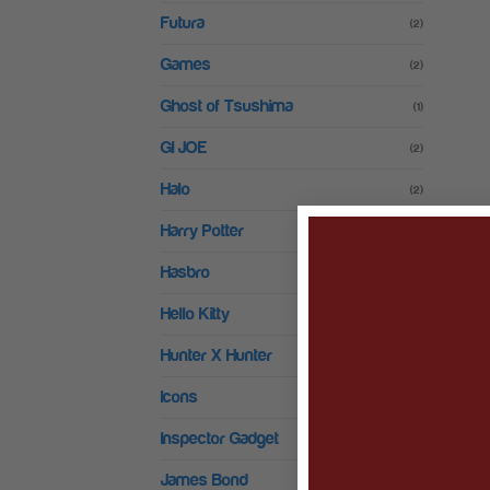
Futura
(2)
Games
(2)
Ghost of Tsushima
(1)
GI JOE
(2)
Halo
(2)
Harry Potter
(14)
Hasbro
(8)
Hello Kitty
(7)
Hunter X Hunter
(7)
Icons
(4)
Inspector Gadget
(3)
James Bond
(5)