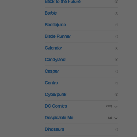
Back to the Future
(2)
Barbie
(3)
Beetlejuice
(1)
Blade Runner
(1)
Calendar
(2)
Candyland
(5)
Casper
(1)
Contra
(1)
Cyberpunk
(5)
DC Comics
(22)
Despicable Me
(3)
Dinosaurs
(1)