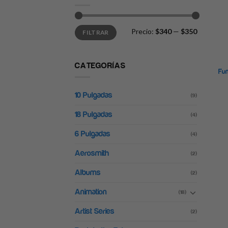
Precio
Precio
Precio:
$340
—
$350
FILTRAR
mínimo
máximo
CATEGORÍAS
Fun
10 Pulgadas
(9)
18 Pulgadas
(4)
6 Pulgadas
(4)
Aerosmith
(2)
Albums
(2)
Animation
(18)
Artist Series
(2)