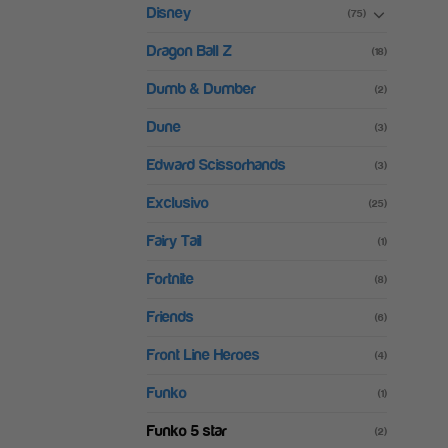
Disney
(75)
Dragon Ball Z
(18)
Dumb & Dumber
(2)
Dune
(3)
Edward Scissorhands
(3)
Exclusivo
(25)
Fairy Tail
(1)
Fortnite
(8)
Friends
(6)
Front Line Heroes
(4)
Funko
(1)
Funko 5 star
(2)