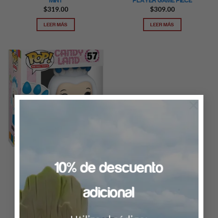
MINT
PLAYER GAME PIECE
$
319.00
$
309.00
LEER MÁS
LEER MÁS
×
CANDYLAND
POP VINYL: CANDYLAND-
10% de descuento
QUEEN FROSTINE
$
319.00
adicional
LEER MÁS