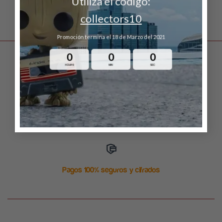
Utiliza el código:
collectors10
Promoción termina el 18 de Marzo del 2021
0
0
0
HOURS
MIN
SEC
Envío gratuito en ordenes arriba de $999
Estamos disponibles 24/7
Pagos 100% seguros y cifrados