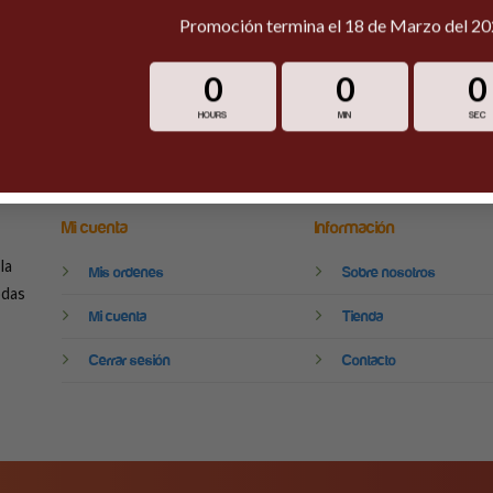
Promoción termina el 18 de Marzo del 2
0
0
0
Estamos disponibles 24/7
HOURS
MIN
SEC
Mi cuenta
Información
la
Mis ordenes
Sobre nosotros
odas
Mi cuenta
Tienda
Cerrar sesión
Contacto