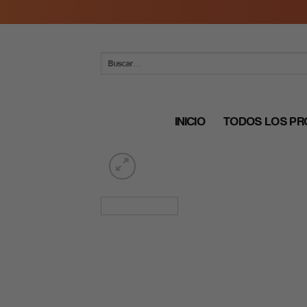
Skip
to
content
Buscar
por:
INICIO
TODOS LOS P