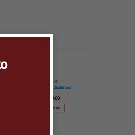
×
to
ROCKS
k
POP Rocks: Deadmau5
$
299.00
LEER MÁS