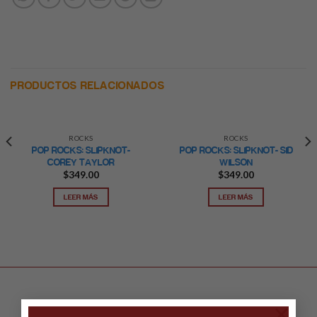
PRODUCTOS RELACIONADOS
ROCKS
ROCKS
POP ROCKS: SLIPKNOT-
POP ROCKS: SLIPKNOT- SID
COREY TAYLOR
WILSON
$
349.00
$
349.00
LEER MÁS
LEER MÁS
×