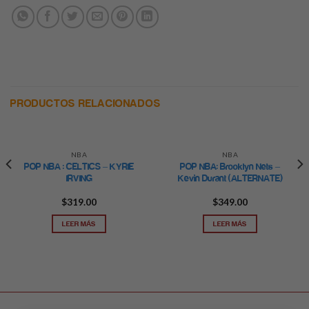
PRODUCTOS RELACIONADOS
NBA
NBA
POP NBA : CELTICS – KYRIE
POP NBA: Brooklyn Nets –
IRVING
Kevin Durant (ALTERNATE)
$
319.00
$
349.00
LEER MÁS
LEER MÁS