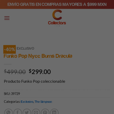
Skip
ENVÍO GRATIS EN COMPRAS MAYORES A $999 MXN
to
content
-40%
/
INICIO
EXCLUSIVO
Funko Pop Nycc Burns Dracula
499.00
299.00
$
$
Producto Funko Pop coleccionable
SKU:
39729
Categorías:
,
Exclusivo
The Simpson