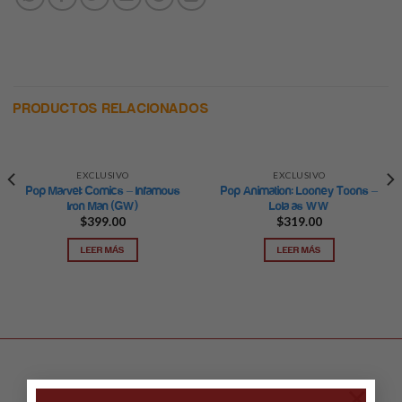
PRODUCTOS RELACIONADOS
EXCLUSIVO
EXCLUSIVO
Pop Marvel: Comics – Infamous
Pop Animation: Looney Toons –
Iron Man (GW)
Lola as WW
$
399.00
$
319.00
LEER MÁS
LEER MÁS
×