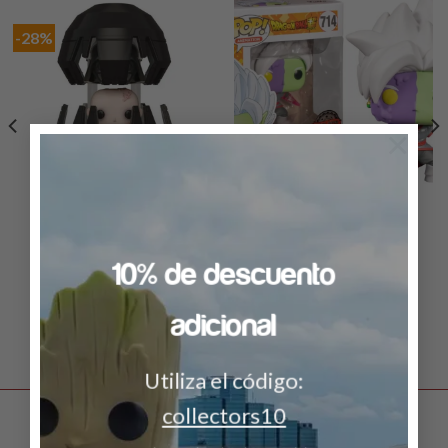
-28%
×
EXCLUSIVO
EXCLUSIVO
POP Deluxe: Star Wars – Darth
Pop Animation: DBS S3-Fused
Vader in Meditation
Zamasu (Enlargement)
$
949.00
$
680.00
$
349.00
10% de descuento
LEER MÁS
LEER MÁS
adicional
Utiliza el código:
collectors10