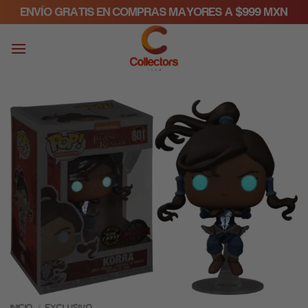
Skip
ENVÍO GRATIS EN COMPRAS MAYORES A $999 MXN
to
content
/
INICIO
EXCLUSIVO