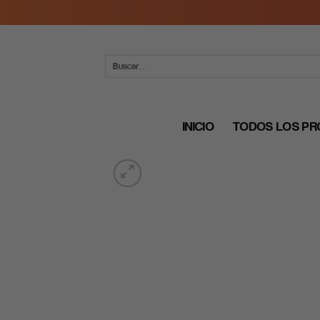
Skip
to
content
Buscar
por:
INICIO
TODOS LOS P