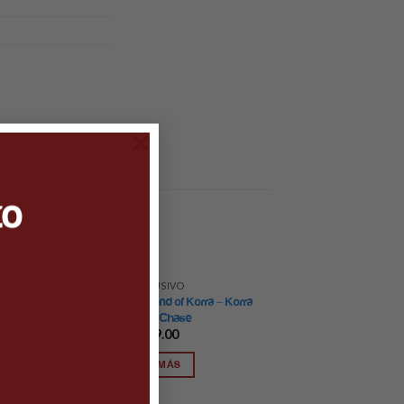
×
to
EXCLUSIVO
odo
Pop Animation: Legend of Korra – Korra
W/ GW Chase
$
449.00
LEER MÁS