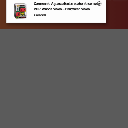
Carmen de Aguascalientes acaba de comprar
© 2026 Collectors Land
POP: Wanda Vision – Halloween Vision
5 segundos
×