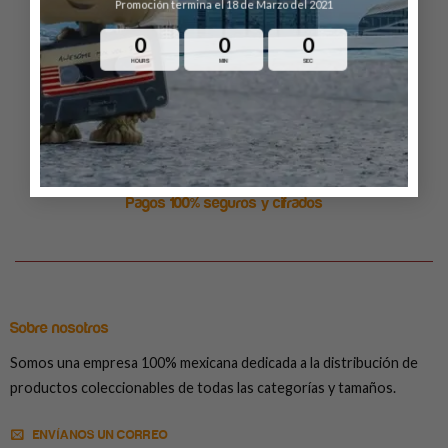
Promoción termina el 18 de Marzo del 2021
Envío gratuito en ordenes arriba de $999
0
0
0
HOURS
MIN
SEC
Estamos disponibles 24/7
Pagos 100% seguros y cifrados
Sobre nosotros
Somos una empresa 100% mexicana dedicada a la distribución de
productos coleccionables de todas las categorías y tamaños.
ENVÍANOS UN CORREO