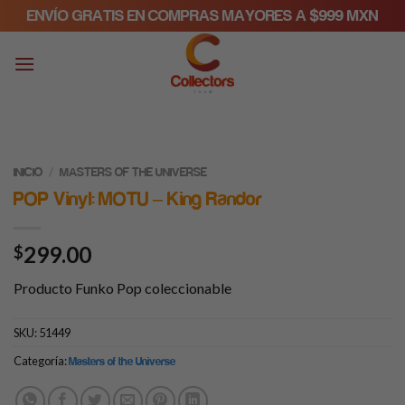
Skip
ENVÍO GRATIS EN COMPRAS MAYORES A $999 MXN
to
content
/
INICIO
MASTERS OF THE UNIVERSE
POP Vinyl: MOTU – King Randor
299.00
$
Producto Funko Pop coleccionable
SKU:
51449
Categoría:
Masters of the Universe