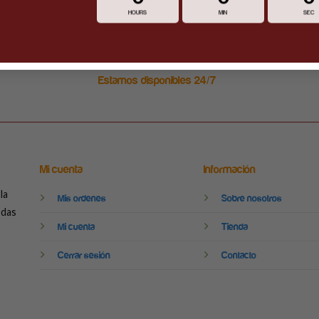
HOURS
MIN
SEC
Estamos disponibles 24/7
Mi cuenta
Información
la
Mis ordenes
Sobre nosotros
odas
Mi cuenta
Tienda
Cerrar sesión
Contacto