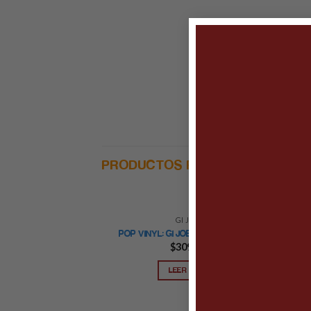
PRODUCTOS RELACIONADOS
GI JOE
POP VINYL: GI JOE- LEATHERNECK
$
309.00
LEER MÁS