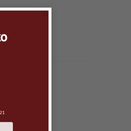
×
to
021