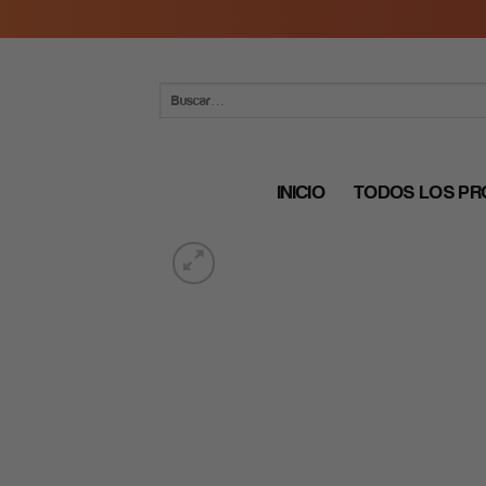
Skip
to
content
Buscar
por:
INICIO
TODOS LOS P