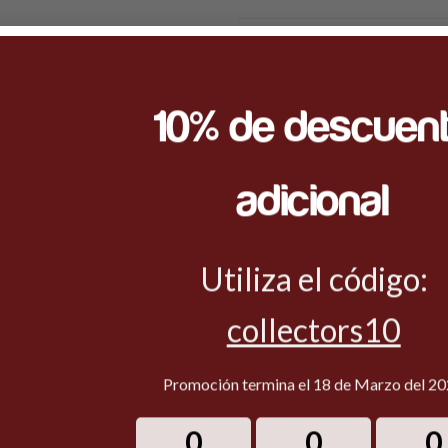
SKU:
50910
Categoría:
GI JOE
10% de descuen
adicional
Utiliza el código:
collectors10
Promoción termina el 18 de Marzo del 2
0
0
0