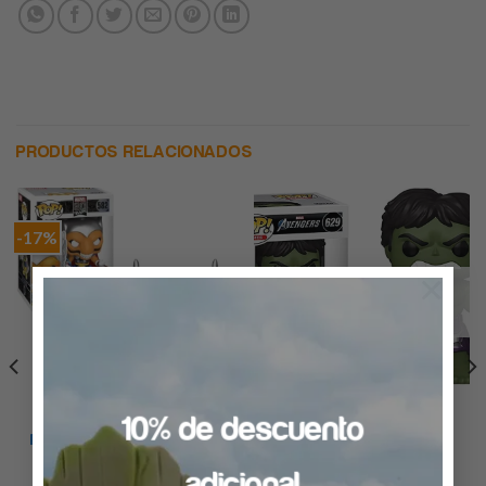
PRODUCTOS RELACIONADOS
-17%
×
AGOTADO
AVENGERS
10% de descuento
Pop Marvel Avengers Game
EXCLUSIVO
POP Marvel: Comics – Beta Ray
Hulk
Bill
$
349.00
adicional
$
349.00
$
289.00