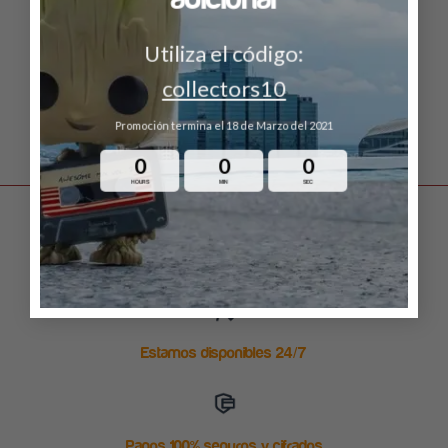
LEER MÁS
LEER MÁS
Utiliza el código:
collectors10
Promoción termina el 18 de Marzo del 2021
0
0
0
HOURS
MIN
SEC
Envío gratuito en ordenes arriba de $999
Estamos disponibles 24/7
Pagos 100% seguros y cifrados