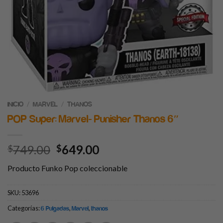
/
/
INICIO
MARVEL
THANOS
POP Super: Marvel- Punisher Thanos 6″
749.00
649.00
$
$
Producto Funko Pop coleccionable
SKU:
53696
Categorías:
,
,
6 Pulgadas
Marvel
thanos