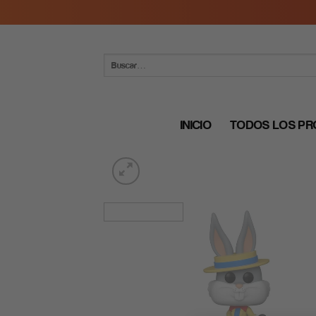
Skip
to
content
Buscar
por:
INICIO
TODOS LOS P