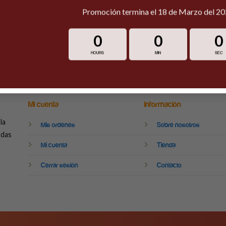
Promoción termina el 18 de Marzo del 2
0
0
0
Estamos disponibles 24/7
HOURS
MIN
SEC
Mi cuenta
Información
la
Mis ordenes
Sobre nosotros
odas
Mi cuenta
Tienda
Cerrar sesión
Contacto