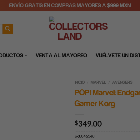
ENVÍO GRATIS EN COMPRAS MAYORES A $999 MXN
RODUCTOS
VENTA AL MAYOREO
VUÉLVETE UN DIS
/
/
INICIO
MARVEL
AVENGERS
POP! Marvel: Endg
Gamer Korg
349.00
$
SKU:
45140