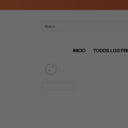
Skip
to
content
Buscar
por:
INICIO
TODOS LOS P