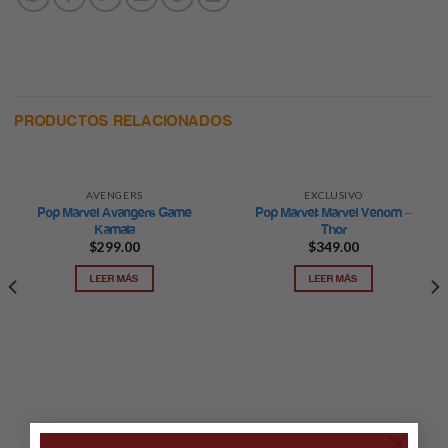
PRODUCTOS RELACIONADOS
AVENGERS
EXCLUSIVO
Pop Marvel Avangers Game
Pop Marvel: Marvel Venom –
Kamala
Thor
$
299.00
$
349.00
LEER MÁS
LEER MÁS
×