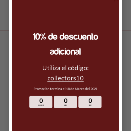
10% de descuento
adicional
Envío gratuito en ordenes arriba de $999
Utiliza el código:
collectors10
Estamos disponibles 24/7
Promoción termina el 18 de Marzo del 2021
0
0
0
Pagos 100% seguros y cifrados
HOURS
MIN
SEC