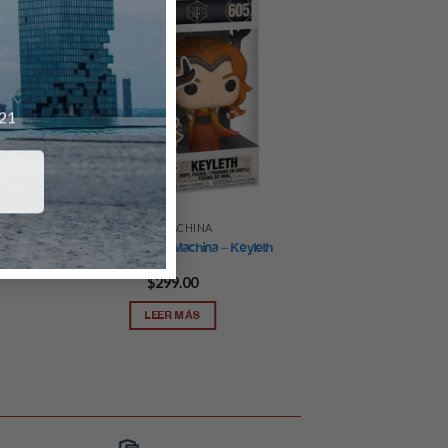
021
VOX MACHINA
an
POP Games: Vox Machina – Keyleth
$
299.00
LEER MÁS