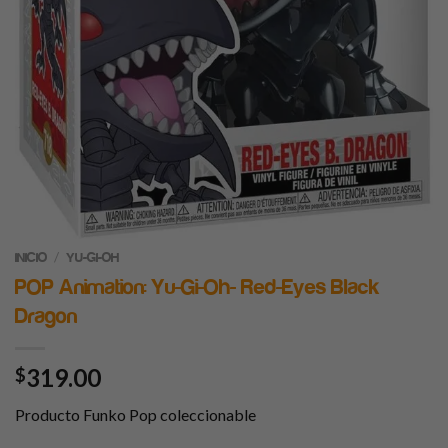
/
INICIO
YU-GI-OH
POP Animation: Yu-Gi-Oh- Red-Eyes Black
Dragon
319.00
$
Producto Funko Pop coleccionable