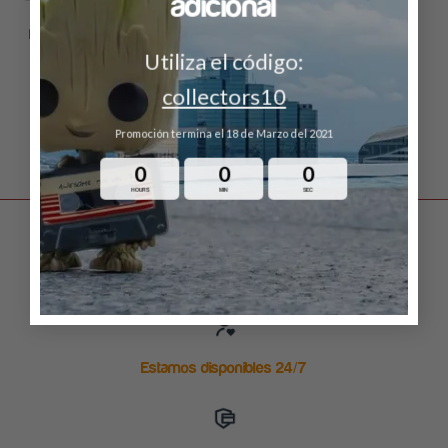
adicional
YU-GI-OH
YU-GI-OH
POP Animation: Yu-Gi-Oh- Joey
POP Animation: Yu-Gi-Oh-
Wheeler
Maximillion Pegasus
Utiliza el código:
$
299.00
$
349.00
collectors10
LEER MÁS
LEER MÁS
Promoción termina el 18 de Marzo del 2021
0
0
0
HOURS
MIN
SEC
Envío gratuito en ordenes arriba de $999
Estamos disponibles 24/7