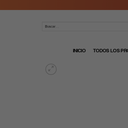
Skip
to
content
Buscar
por:
INICIO
TODOS LOS P