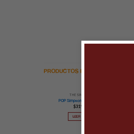
PRODUCTOS RELACIONADOS
THE SIMPSON
-23
POP Simpsons – Mafia Bart
$
319.00
LEER MÁS