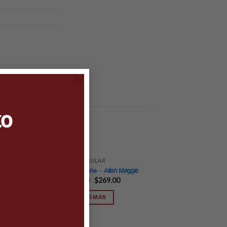
×
to
REGULAR
-23%
ra
Pop TV: Simpsons – Alien Maggie
$
349.00
$
269.00
LEER MÁS