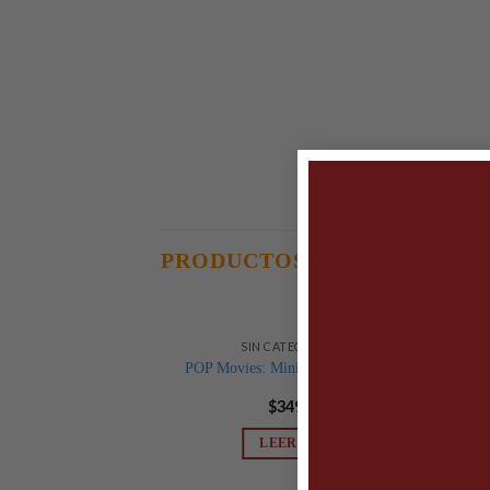
PRODUCTOS RELACIONADO
SIN CATEGORIZAR
-20
POP Movies: Minions- Bride Kevin
P
$
349.00
LEER MÁS