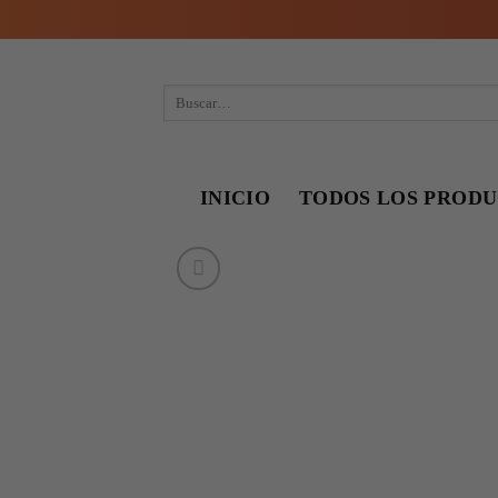
Skip
to
content
Buscar
por:
INICIO
TODOS LOS PROD