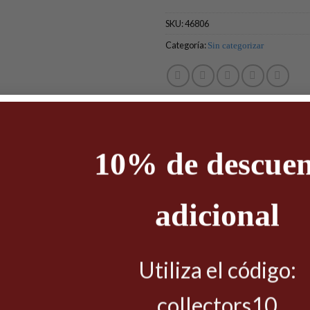
SKU:
46806
Categoría:
Sin categorizar
10% de descuen
S
adicional
SIN CATEGORIZAR
SIN CATEGORIZAR
%
POP Games:Pokemon S2- Pokemo
OP Vinyl: TMNT – Michelangelo
Mr Mime
$
349.00
$
279.00
$
349.00
Utiliza el código:
LEER MÁS
LEER MÁS
collectors10