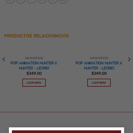
PRODUCTOS RELACIONADOS
ANIMATION
ANIMATION
POP ANIMATION: HUNTER X
POP ANIMATION: HUNTER X
HUNTER – LEORIO
HUNTER – LEORIO
$
349.00
$
349.00
LEER MÁS
LEER MÁS