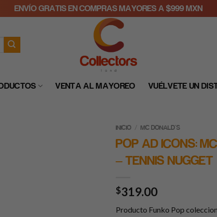
ENVÍO GRATIS EN COMPRAS MAYORES A $999 MXN
RODUCTOS
VENTA AL MAYOREO
VUÉLVETE UN DIS
/
INICIO
MC DONALD'S
POP AD ICONS: M
– TENNIS NUGGET
319.00
$
Producto Funko Pop coleccio