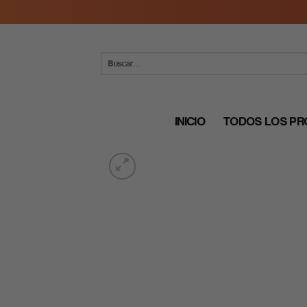
Skip
to
content
Buscar
por:
INICIO
TODOS LOS P