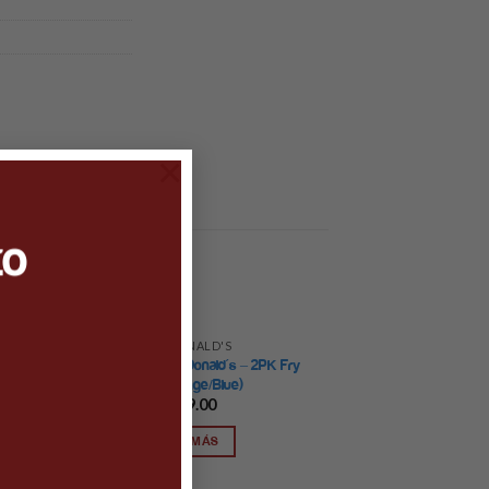
×
to
MC DONALD'S
POP Ad Icons: McDonald´s – 2PK Fry
Guy (orange/Blue)
$
599.00
LEER MÁS